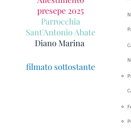
presepe 2025
N
Parrocchia
P
Sant'Antonio Abate
Diano Marina
C
N
filmato sottostante
P
C
spazio per scrivere i testi del tuo sito web. Ricordati di eliminar
to quello che non aggiunge nulla di nuovo ai tuoi testi. In questo 
F
atturare l’attenzione dei visitatori sui contenuti del tuo sito we
P