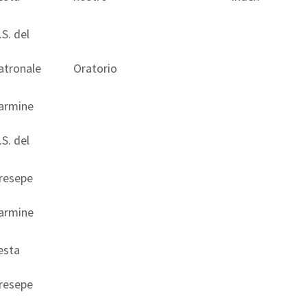
.S. del
atronale
Oratorio
armine
.S. del
resepe
armine
e tutto ciò che è
modo riuscirai a
esta
b.
resepe