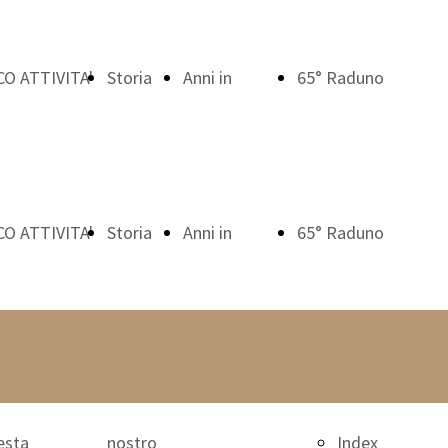
O ATTIVITA'
Storia
Anni in
65° Raduno
ndice:
del
Confraternita
Confraternite
O ATTIVITA'
Storia
Anni in
65° Raduno
esta
nostro
Index
ndice:
del
Confraternita
Confraternite
atronale
Oratorio
esta
nostro
Index